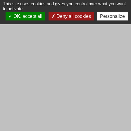
This site uses cookies and gives you control over what you want
to activate
OK, accept all
Deny all cookies
Personalize
CREATION DE 3 POSTE DE REFOULEMENT
3 POSTES
TRAVAUX RACCORDEMENT EDF
EDF
1
-2
-
3
-4
-5
-6
-7
-8