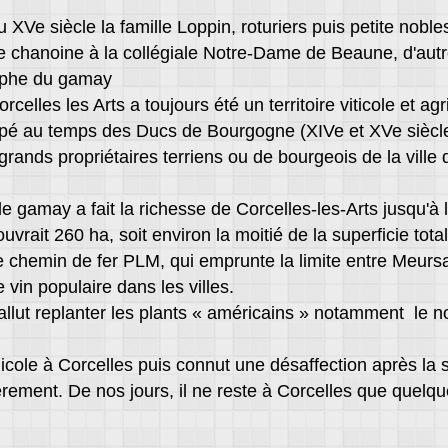
XVe siècle la famille Loppin, roturiers puis petite nobles
 chanoine à la collégiale Notre-Dame de Beaune, d'autre
omphe du gamay
celles les Arts a toujours été un territoire viticole et agr
é au temps des Ducs de Bourgogne (XIVe et XVe siècles) 
e grands propriétaires terriens ou de bourgeois de la ville 
e gamay a fait la richesse de Corcelles-les-Arts jusqu'à l
ouvrait 260 ha, soit environ la moitié de la superficie to
de chemin de fer PLM, qui emprunte la limite entre Meurs
 vin populaire dans les villes.
allut replanter les plants « américains » notamment le no
inicole à Corcelles puis connut une désaffection après l
èrement. De nos jours, il ne reste à Corcelles que quelq