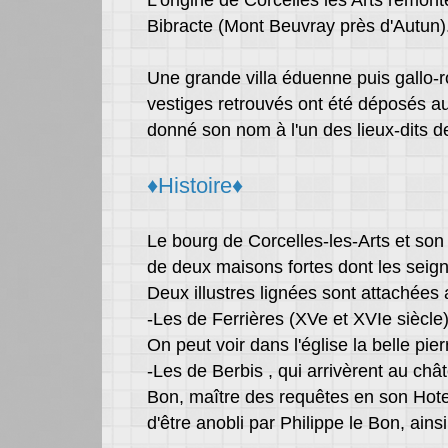
L'origine de Corcelles les Arts remont
Bibracte (Mont Beuvray près d'Autun). 
Une grande villa éduenne puis gallo-r
vestiges retrouvés ont été déposés au
donné son nom à l'un des lieux-dits d
♦Histoire♦
Le bourg de Corcelles-les-Arts et son
de deux maisons fortes dont les seign
Deux illustres lignées sont attachées
-Les de Ferrières (XVe et XVIe siècle)
On peut voir dans l'église la belle pi
-Les de Berbis , qui arrivèrent au châ
Bon, maître des requêtes en son Hotel. 
d'être anobli par Philippe le Bon, ains