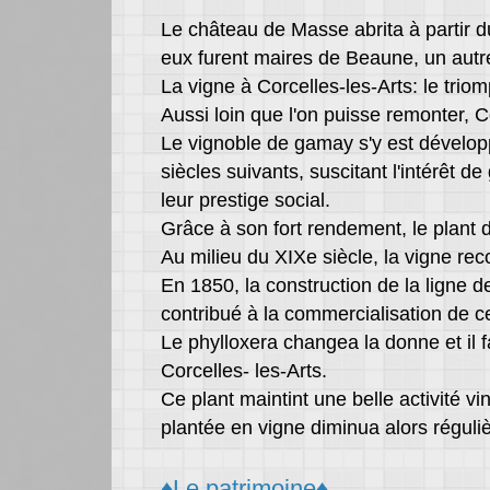
Le château de Masse abrita à partir du 
eux furent maires de Beaune, un autre
La vigne à Corcelles-les-Arts: le tri
Aussi loin que l'on puisse remonter, Cor
Le vignoble de gamay s'y est développ
siècles suivants, suscitant l'intérêt d
leur prestige social.
Grâce à son fort rendement, le plant d
Au milieu du XIXe siècle, la vigne rec
En 1850, la construction de la ligne 
contribué à la commercialisation de ce
Le phylloxera changea la donne et il f
Corcelles- les-Arts.
Ce plant maintint une belle activité v
plantée en vigne diminua alors réguli
♦Le patrimoine♦