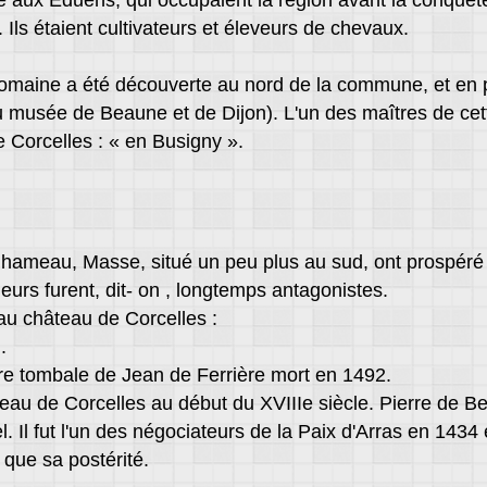
e aux Eduens, qui occupaient la région avant la conquête 
Ils étaient cultivateurs et éleveurs de chevaux.
omaine a été découverte au nord de la commune, et en par
 musée de Beaune et de Dijon). L'un des maîtres de cette 
e Corcelles : « en Busigny ».
 hameau, Masse, situé un peu plus au sud, ont prospéré à 
eurs furent, dit- on , longtemps antagonistes.
 au château de Corcelles :
.
erre tombale de Jean de Ferrière mort en 1492.
teau de Corcelles au début du XVIIIe siècle. Pierre de Ber
Il fut l'un des négociateurs de la Paix d'Arras en 1434 et
i que sa postérité.